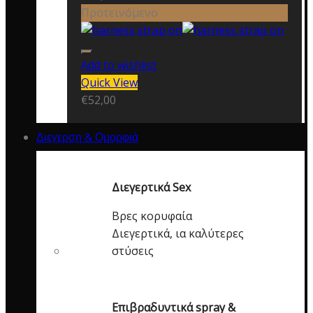
Προτεινόμενο
Add to wishlist
Quick View
€
52,00
Διεγερση & Ομορφιά
Διεγερτικά Sex
Βρες κορυφαία
Διεγερτικά, ια καλύτερες
στύσεις
Επιβραδυντικά spray &