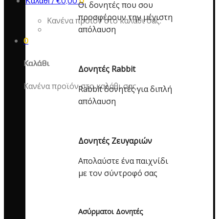
Καλάθι /
€
0,00
0
Οι δονητές που σου
προσφέρουν την μέγιστη
Κανένα προϊόν στο καλάθι σας.
απόλαυση
0
Καλάθι
Δονητές Rabbit
Κανένα προϊόν στο καλάθι σας.
Rabbit δονητές για διπλή
απόλαυση
Δονητές Ζευγαριών
Απολαύστε ένα παιχνίδι
με τον σύντροφό σας
Ασύρματοι Δονητές