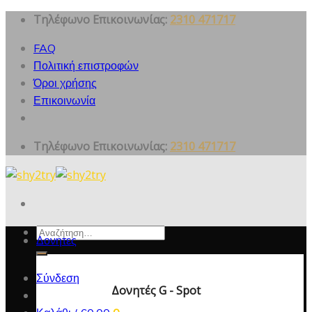
Skip
Τηλέφωνο Επικοινωνίας:
2310 471717
to
FAQ
content
Πολιτική επιστροφών
Όροι χρήσης
Επικοινωνία
Τηλέφωνο Επικοινωνίας:
2310 471717
Αναζήτηση
Δονητες
για:
Σύνδεση
Δονητές G - Spot