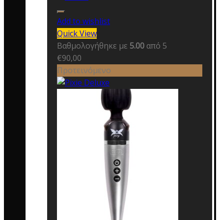
Add to wishlist
Quick View
Βαθμολογήθηκε με
5.00
από 5
€
90,00
Προτεινόμενο