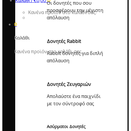
Καλάθι /
€
0,00
0
Οι δονητές που σου
προσφέρουν την μέγιστη
Κανένα προϊόν στο καλάθι σας.
απόλαυση
0
Καλάθι
Δονητές Rabbit
Κανένα προϊόν στο καλάθι σας.
Rabbit δονητές για διπλή
απόλαυση
Δονητές Ζευγαριών
Απολαύστε ένα παιχνίδι
με τον σύντροφό σας
Ασύρματοι Δονητές