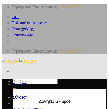
Skip
Τηλέφωνο Επικοινωνίας:
2310 471717
to
FAQ
content
Πολιτική επιστροφών
Όροι χρήσης
Επικοινωνία
Τηλέφωνο Επικοινωνίας:
2310 471717
Αναζήτηση
Δονητες
για:
Σύνδεση
Δονητές G - Spot