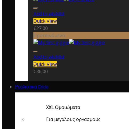
Add to wishlist
Quick View
€
27,00
Προτεινόμενο
Add to wishlist
Quick View
€
36,00
Ρεαλιστικα Dildo
XXL Ομοιώματα
Για μεγάλους οργασμούς