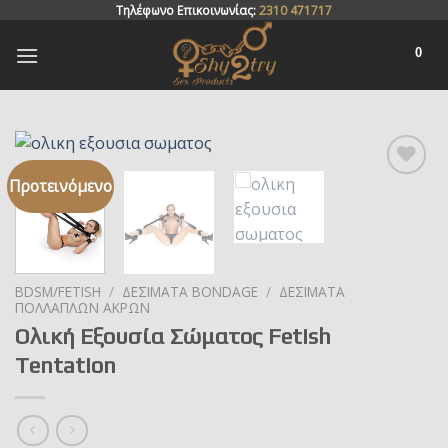
Skip
Τηλέφωνο Επικοινωνίας:
2310 471717
to
0
content
Προτεινόμενο
Add to
wishlist
BDSM/FETISH
/
ΔΕΣΊΜΑΤΑ BONDAGE
/
ΔΕΣΊΜΑΤΑ
ΠΟΛΛΑΠΛΏΝ ΆΚΡΩΝ
Ολική Εξουσία Σώματος Fetish
Tentation