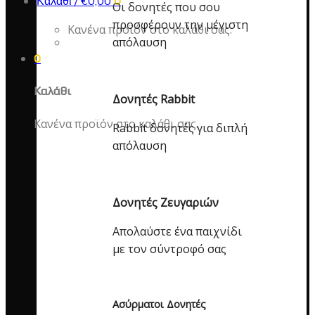
Καλάθι /
€
0,00
0
Οι δονητές που σου
προσφέρουν την μέγιστη
Κανένα προϊόν στο καλάθι σας.
απόλαυση
0
Καλάθι
Δονητές Rabbit
Κανένα προϊόν στο καλάθι σας.
Rabbit δονητές για διπλή
απόλαυση
Δονητές Ζευγαριών
Απολαύστε ένα παιχνίδι
με τον σύντροφό σας
Ασύρματοι Δονητές