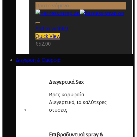
Προτεινόμενο
Add to wishlist
Quick View
€
52,00
Διεγερση & Ομορφιά
Διεγερτικά Sex
Βρες κορυφαία
Διεγερτικά, ια καλύτερες
στύσεις
Επιβραδυντικά spray &