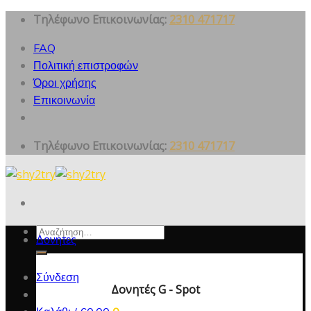
Skip
Τηλέφωνο Επικοινωνίας:
2310 471717
to
FAQ
content
Πολιτική επιστροφών
Όροι χρήσης
Επικοινωνία
Τηλέφωνο Επικοινωνίας:
2310 471717
Αναζήτηση
Δονητες
για:
Σύνδεση
Δονητές G - Spot