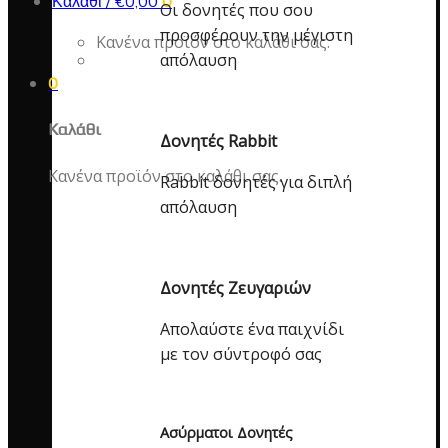
Καλάθι /
€
0,00
0
Οι δονητές που σου
προσφέρουν την μέγιστη
Κανένα προϊόν στο καλάθι σας.
απόλαυση
0
Καλάθι
Δονητές Rabbit
Κανένα προϊόν στο καλάθι σας.
Rabbit δονητές για διπλή
απόλαυση
Δονητές Ζευγαριών
Απολαύστε ένα παιχνίδι
με τον σύντροφό σας
Ασύρματοι Δονητές