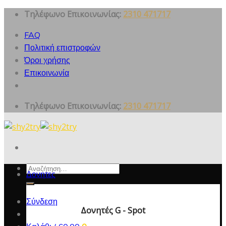
Skip
Τηλέφωνο Επικοινωνίας:
2310 471717
to
FAQ
content
Πολιτική επιστροφών
Όροι χρήσης
Επικοινωνία
Τηλέφωνο Επικοινωνίας:
2310 471717
Αναζήτηση
Δονητες
για:
Σύνδεση
Δονητές G - Spot