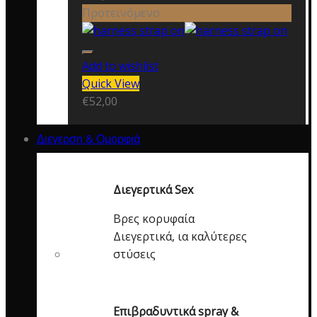
Προτεινόμενο
Add to wishlist
Quick View
€
52,00
Διεγερση & Ομορφιά
Διεγερτικά Sex
Βρες κορυφαία
Διεγερτικά, ια καλύτερες
στύσεις
Επιβραδυντικά spray &