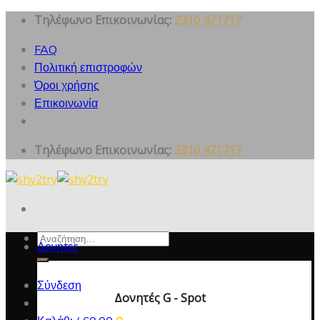
Skip
Τηλέφωνο Επικοινωνίας:
2310 471717
to
FAQ
content
Πολιτική επιστροφών
Όροι χρήσης
Επικοινωνία
Τηλέφωνο Επικοινωνίας:
2310 471717
Αναζήτηση
Δονητες
για:
Σύνδεση
Δονητές G - Spot