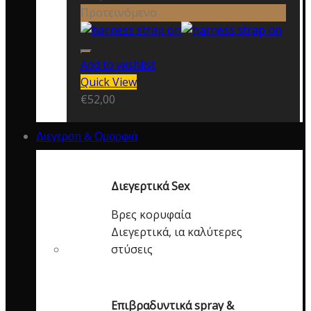
Προτεινόμενο
Add to wishlist
Quick View
€
52,00
Διεγερση & Ομορφιά
Διεγερτικά Sex
Βρες κορυφαία
Διεγερτικά, ια καλύτερες
στύσεις
Επιβραδυντικά spray &