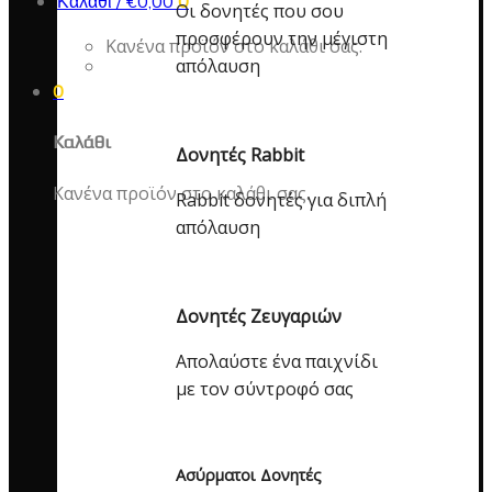
Καλάθι /
€
0,00
0
Οι δονητές που σου
προσφέρουν την μέγιστη
Κανένα προϊόν στο καλάθι σας.
απόλαυση
0
Καλάθι
Δονητές Rabbit
Κανένα προϊόν στο καλάθι σας.
Rabbit δονητές για διπλή
απόλαυση
Δονητές Ζευγαριών
Απολαύστε ένα παιχνίδι
με τον σύντροφό σας
Ασύρματοι Δονητές