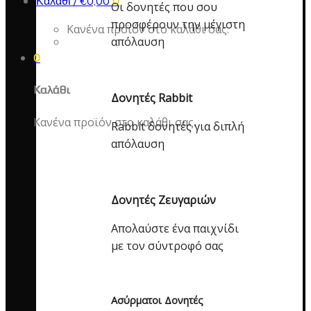
Καλάθι /
€
0,00
0
Οι δονητές που σου
προσφέρουν την μέγιστη
Κανένα προϊόν στο καλάθι σας.
απόλαυση
0
Καλάθι
Δονητές Rabbit
Κανένα προϊόν στο καλάθι σας.
Rabbit δονητές για διπλή
απόλαυση
Δονητές Ζευγαριών
Απολαύστε ένα παιχνίδι
με τον σύντροφό σας
Ασύρματοι Δονητές