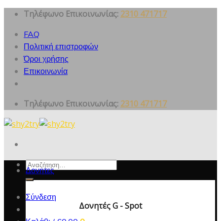
Skip
Τηλέφωνο Επικοινωνίας:
2310 471717
to
FAQ
content
Πολιτική επιστροφών
Όροι χρήσης
Επικοινωνία
Τηλέφωνο Επικοινωνίας:
2310 471717
Αναζήτηση
Δονητες
για:
Σύνδεση
Δονητές G - Spot