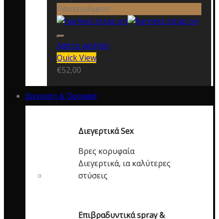
Προτεινόμενο
Add to wishlist
Quick View
€
52,00
Διεγερση & Ομορφιά
Διεγερτικά Sex
Βρες κορυφαία
Διεγερτικά, ια καλύτερες
στύσεις
Επιβραδυντικά spray &