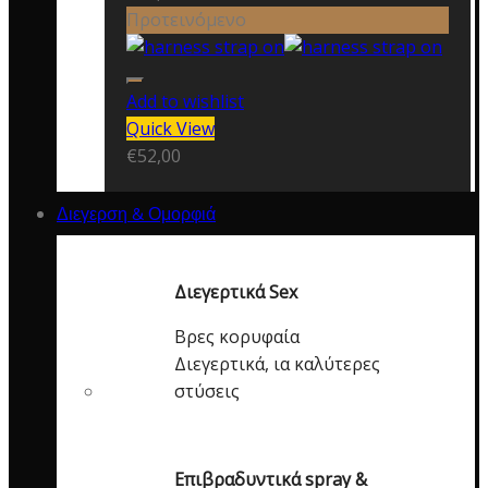
Προτεινόμενο
Add to wishlist
Quick View
€
52,00
Διεγερση & Ομορφιά
Διεγερτικά Sex
Βρες κορυφαία
Διεγερτικά, ια καλύτερες
στύσεις
Επιβραδυντικά spray &