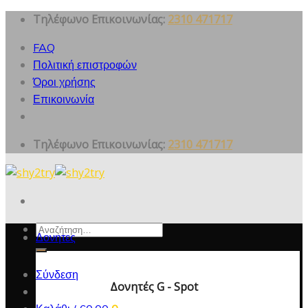
Skip
Τηλέφωνο Επικοινωνίας:
2310 471717
to
FAQ
content
Πολιτική επιστροφών
Όροι χρήσης
Επικοινωνία
Τηλέφωνο Επικοινωνίας:
2310 471717
Αναζήτηση
Δονητες
για:
Σύνδεση
Δονητές G - Spot