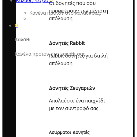
Καλάθι /
€
0,00
0
Οι δονητές που σου
προσφέρουν την μέγιστη
Κανένα προϊόν στο καλάθι σας.
απόλαυση
0
Καλάθι
Δονητές Rabbit
Κανένα προϊόν στο καλάθι σας.
Rabbit δονητές για διπλή
απόλαυση
Δονητές Ζευγαριών
Απολαύστε ένα παιχνίδι
με τον σύντροφό σας
Ασύρματοι Δονητές