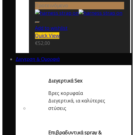
Προτεινόμενο
Add to wishlist
Quick View
€
52,00
Διεγερση & Ομορφιά
Διεγερτικά Sex
Βρες κορυφαία
Διεγερτικά, ια καλύτερες
στύσεις
Επιβραδυντικά spray &