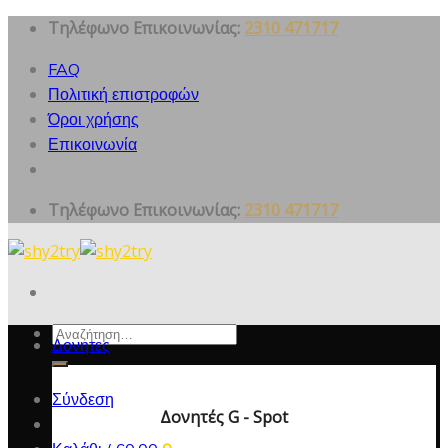
Skip
Τηλέφωνο Επικοινωνίας:
2310 471717
to
FAQ
content
Πολιτική επιστροφών
Όροι χρήσης
Επικοινωνία
Τηλέφωνο Επικοινωνίας:
2310 471717
Αναζήτηση
Δονητες
για:
Σύνδεση
Δονητές G - Spot