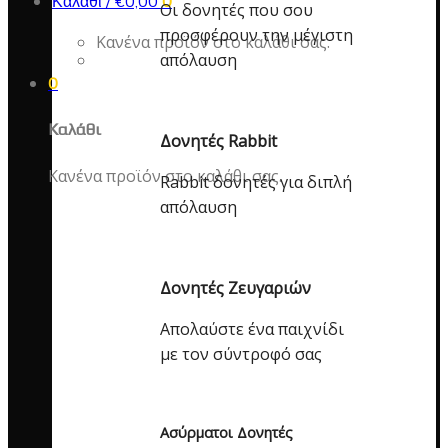
Καλάθι /
€
0,00
0
Οι δονητές που σου
προσφέρουν την μέγιστη
Κανένα προϊόν στο καλάθι σας.
απόλαυση
0
Καλάθι
Δονητές Rabbit
Κανένα προϊόν στο καλάθι σας.
Rabbit δονητές για διπλή
απόλαυση
Δονητές Ζευγαριών
Απολαύστε ένα παιχνίδι
με τον σύντροφό σας
Ασύρματοι Δονητές