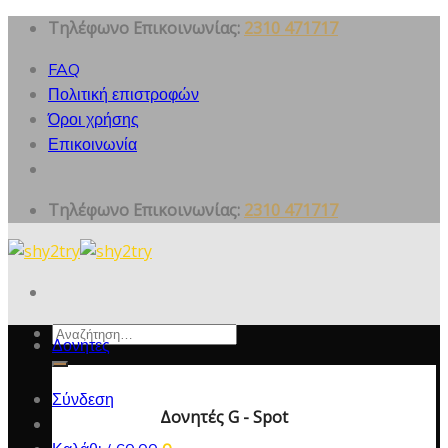
Skip
Τηλέφωνο Επικοινωνίας:
2310 471717
to
FAQ
content
Πολιτική επιστροφών
Όροι χρήσης
Επικοινωνία
Τηλέφωνο Επικοινωνίας:
2310 471717
Αναζήτηση
Δονητες
για:
Σύνδεση
Δονητές G - Spot