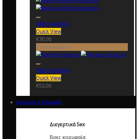
Add to wishlist
Quick View
€
30,00
Προτεινόμενο
Add to wishlist
Quick View
€
52,00
Διεγερση & Ομορφιά
Διεγερτικά Sex
Βρες κορυφαία