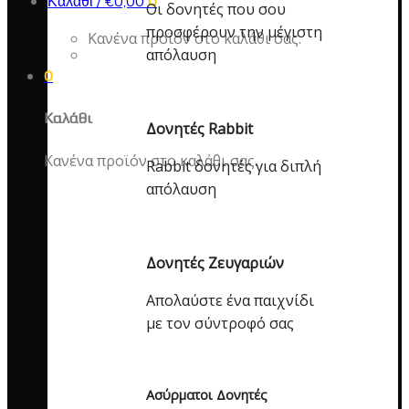
Καλάθι /
€
0,00
0
Οι δονητές που σου
προσφέρουν την μέγιστη
Κανένα προϊόν στο καλάθι σας.
απόλαυση
0
Καλάθι
Δονητές Rabbit
Κανένα προϊόν στο καλάθι σας.
Rabbit δονητές για διπλή
απόλαυση
Δονητές Ζευγαριών
Απολαύστε ένα παιχνίδι
με τον σύντροφό σας
Ασύρματοι Δονητές