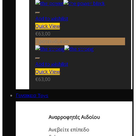
Add to wishlist
Quick View
€
63,00
Προτεινόμενο
Add to wishlist
Quick View
€
63,00
Γυναικεια Toys
Αναρροφητές Αιδοίου
Ανεβείτε επίπεδο