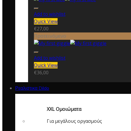
Add to wishlist
Quick View
€
27,00
Προτεινόμενο
Add to wishlist
Quick View
€
36,00
Ρεαλιστικα Dildo
XXL Ομοιώματα
Για μεγάλους οργασμούς