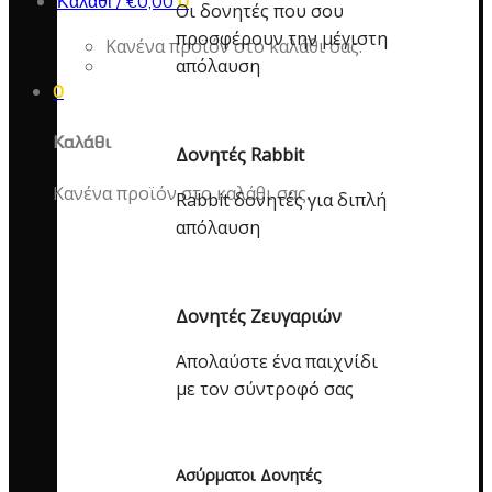
Καλάθι /
€
0,00
0
Οι δονητές που σου
προσφέρουν την μέγιστη
Κανένα προϊόν στο καλάθι σας.
απόλαυση
0
Καλάθι
Δονητές Rabbit
Κανένα προϊόν στο καλάθι σας.
Rabbit δονητές για διπλή
απόλαυση
Δονητές Ζευγαριών
Απολαύστε ένα παιχνίδι
με τον σύντροφό σας
Ασύρματοι Δονητές