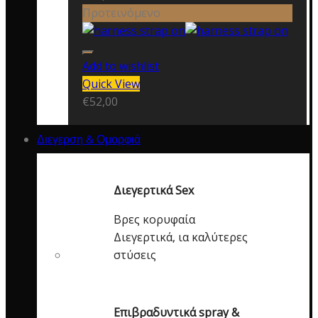
Προτεινόμενο
Add to wishlist
Quick View
€
52,00
Διεγερση & Ομορφιά
Διεγερτικά Sex
Βρες κορυφαία
Διεγερτικά, ια καλύτερες
στύσεις
Επιβραδυντικά spray &