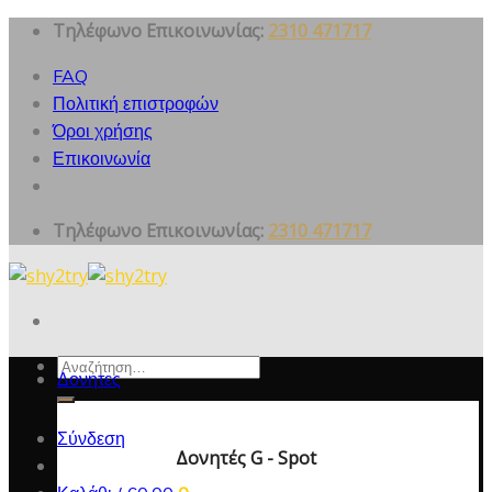
Skip
Τηλέφωνο Επικοινωνίας:
2310 471717
to
FAQ
content
Πολιτική επιστροφών
Όροι χρήσης
Επικοινωνία
Τηλέφωνο Επικοινωνίας:
2310 471717
Αναζήτηση
Δονητες
για:
Σύνδεση
Δονητές G - Spot