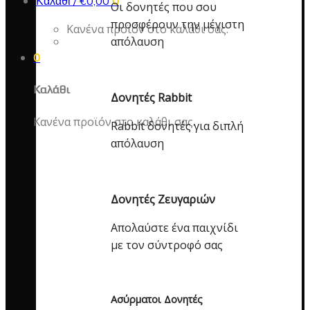
Καλάθι /
€
0,00
0
Οι δονητές που σου
προσφέρουν την μέγιστη
Κανένα προϊόν στο καλάθι σας.
απόλαυση
0
Καλάθι
Δονητές Rabbit
Κανένα προϊόν στο καλάθι σας.
Rabbit δονητές για διπλή
απόλαυση
Δονητές Ζευγαριών
Απολαύστε ένα παιχνίδι
με τον σύντροφό σας
Ασύρματοι Δονητές