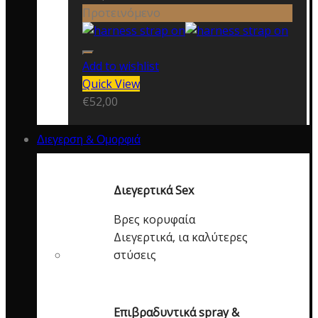
Προτεινόμενο
Add to wishlist
Quick View
€
52,00
Διεγερση & Ομορφιά
Διεγερτικά Sex
Βρες κορυφαία
Διεγερτικά, ια καλύτερες
στύσεις
Επιβραδυντικά spray &