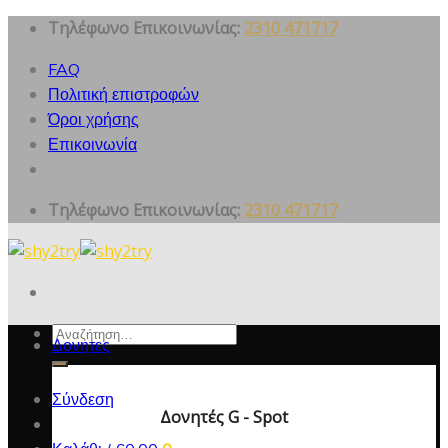
Skip
Τηλέφωνο Επικοινωνίας:
2310 471717
to
FAQ
content
Πολιτική επιστροφών
Όροι χρήσης
Επικοινωνία
Τηλέφωνο Επικοινωνίας:
2310 471717
Αναζήτηση
Δονητες
για:
Σύνδεση
Δονητές G - Spot