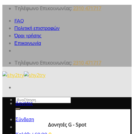
Skip
Τηλέφωνο Επικοινωνίας:
2310 471717
to
FAQ
content
Πολιτική επιστροφών
Όροι χρήσης
Επικοινωνία
Τηλέφωνο Επικοινωνίας:
2310 471717
Αναζήτηση
Δονητες
για:
Σύνδεση
Δονητές G - Spot