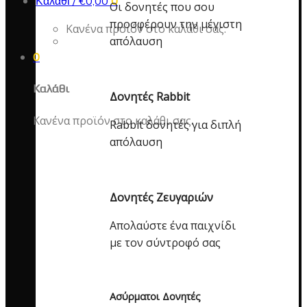
Καλάθι /
€
0,00
0
Οι δονητές που σου
προσφέρουν την μέγιστη
Κανένα προϊόν στο καλάθι σας.
απόλαυση
0
Καλάθι
Δονητές Rabbit
Κανένα προϊόν στο καλάθι σας.
Rabbit δονητές για διπλή
απόλαυση
Δονητές Ζευγαριών
Απολαύστε ένα παιχνίδι
με τον σύντροφό σας
Ασύρματοι Δονητές