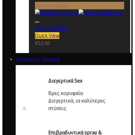
Προτεινόμενο
Add to wishlist
Quick View
€
52,00
Διεγερση & Ομορφιά
Διεγερτικά Sex
Βρες κορυφαία
Διεγερτικά, ια καλύτερες
στύσεις
Επιβραδυντικά spray &