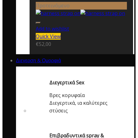
Προτεινόμενο
Add to wishlist
Quick View
€
52,00
Διεγερση & Ομορφιά
Διεγερτικά Sex
Βρες κορυφαία
Διεγερτικά, ια καλύτερες
στύσεις
Επιβραδυντικά spray &