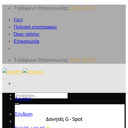
Skip
Τηλέφωνο Επικοινωνίας:
2310 471717
to
FAQ
content
Πολιτική επιστροφών
Όροι χρήσης
Επικοινωνία
Τηλέφωνο Επικοινωνίας:
2310 471717
Αναζήτηση
Δονητες
για:
Σύνδεση
Δονητές G - Spot