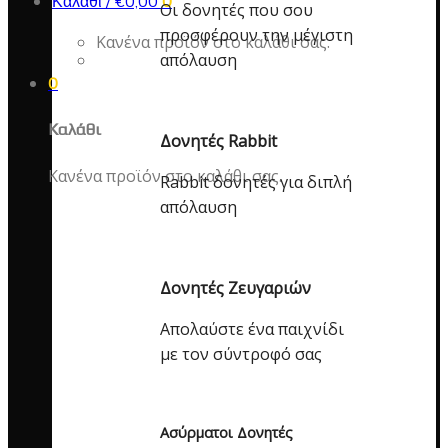
Καλάθι /
€
0,00
0
Οι δονητές που σου
προσφέρουν την μέγιστη
Κανένα προϊόν στο καλάθι σας.
απόλαυση
0
Καλάθι
Δονητές Rabbit
Κανένα προϊόν στο καλάθι σας.
Rabbit δονητές για διπλή
απόλαυση
Δονητές Ζευγαριών
Απολαύστε ένα παιχνίδι
με τον σύντροφό σας
Ασύρματοι Δονητές